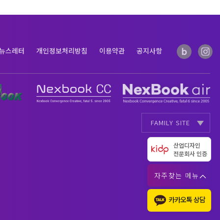
뉴스레터
개인정보처리방침
이용약관
공지사항
FAMILY SITE
AI Data
AI Full Data
|
산업디자인
전문회사 인증
자주찾는 메뉴
카카오톡 상담