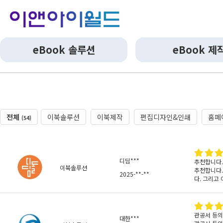
eBook 솔루션
eBook 제
전체
이북솔루션
이북제작
편집디자인&인쇄
홈페
(54)
디딤***
추천합니다.
이북솔루션
추천합니다.
2025-**-**
다. 그리고
관공서 등의
대한***