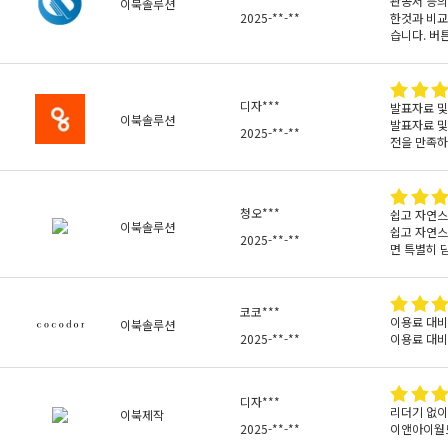
관공서 등의
이북솔루션
2025-**-**
한것과 비교
습니다. 버
디자***
발표자료 및
이북솔루션
발표자료 및
2025-**-**
전을 만족하
청오***
쉽고 자연스
이북솔루션
쉽고 자연스
2025-**-**
면 특별히 
코코***
이용료 대비
이북솔루션
2025-**-**
이용료 대비
디자***
리더기 없이
이북제작
2025-**-**
이앤아이월드