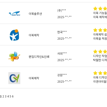
(주)***
이북 기능들
이북솔루션
2025-**-**
이북 제작에
한국***
이북제작 
이북제작
2025-**-**
이북을 처음
사회***
디자인 작업
편집디자인&인쇄
2025-**-**
탁월한 디자
강원***
이북 디자인
이북제작
2025-**-**
이앤아이월드
1
2
3
4
5
6