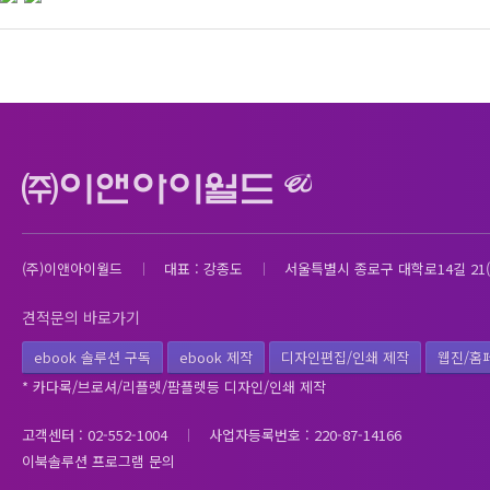
(주)이앤아이월드
대표 : 강종도
서울특별시 종로구 대학로14길 21(
견적문의 바로가기
ebook 솔루션 구독
ebook 제작
디자인편집/인쇄 제작
웹진/홈
* 카다록/브로셔/리플렛/팜플렛등 디자인/인쇄 제작
고객센터 : 02-552-1004
사업자등록번호 : 220-87-14166
이북솔루션 프로그램 문의