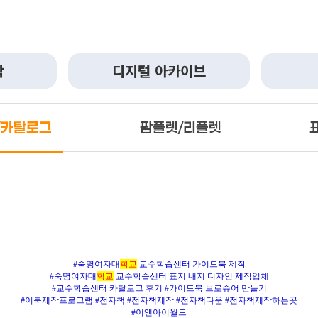
작
디지털 아카이브
/카탈로그
팜플렛/리플렛
#숙명여자대
학교
교수학습센터 가이드북 제작
#숙명여자대
학교
교수학습센터 표지 내지 디자인
제작업체
#교수학습센터 카탈로그 후기 #가이드북 브로슈어 만들기
#이북제작프로그램 #전자책 #전자책제작 #전자책다운 #전자책제작하는곳
#이앤아이월드