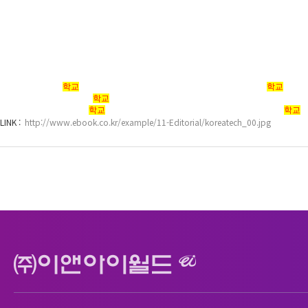
#글쓰기말하기상담실사례집디자인 #글쓰기말하기상담실사례집표지 #글쓰기말하
기상담실사례집레이아웃 #글쓰기말하기상담실사례집제작업
#한국기술교육대
학교
교양교육센터홍보브로슈어디자인 #한국기술교육대
학교
교양교
어내지 #한국기술교육대
학교
교양교육센터홍보브로슈어표지디자인 #한국기술교육
학교
교양교육센터홍보브로슈어PDF #한국기술교육대
학교
LINK :
http://www.ebook.co.kr/example/11-Editorial/koreatech_00.jpg