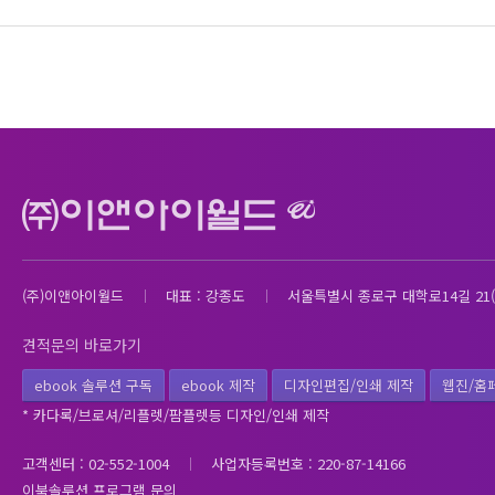
(주)이앤아이월드
대표 : 강종도
서울특별시 종로구 대학로14길 21(
견적문의 바로가기
ebook 솔루션 구독
ebook 제작
디자인편집/인쇄 제작
웹진/홈
* 카다록/브로셔/리플렛/팜플렛등 디자인/인쇄 제작
고객센터 : 02-552-1004
사업자등록번호 : 220-87-14166
이북솔루션 프로그램 문의