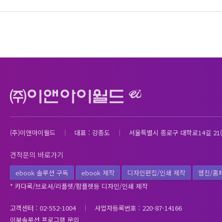
(주)이앤아이월드
대표 : 강종도
서울특별시 종로구 대학로14길 21(
견적문의 바로가기
ebook 솔루션 구독
ebook 제작
디자인편집/인쇄 제작
웹진/홈
* 카다록/브로셔/리플렛/팜플렛등 디자인/인쇄 제작
고객센터 : 02-552-1004
사업자등록번호 : 220-87-14166
이북솔루션 프로그램 문의