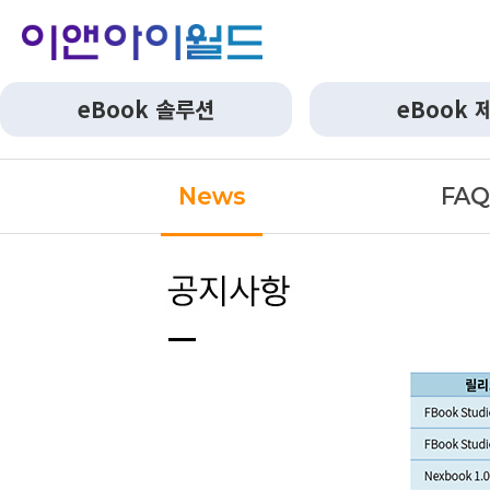
eBook 솔루션
eBook 
News
FA