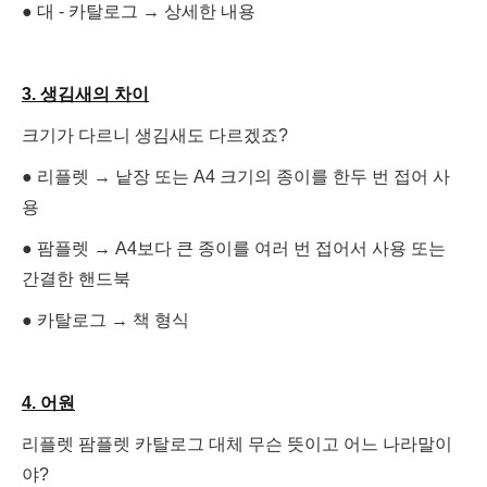
● 대 - 카탈로그 →
상세한 내용
3. 생김새의 차이
크기가 다르니 생김새도 다르겠죠?
● 리플렛 →
낱장 또는 A4 크기의 종이를 한두 번 접어 사
용
● 팜플렛 →
A4보다 큰 종이를 여러 번 접어서 사용 또는
간결한 핸드북
● 카탈로그 →
책 형식
4. 어원
리플렛 팜플렛 카탈로그 대체 무슨 뜻이고 어느 나라말이
야?