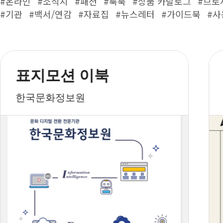
#온라인
#소식지
#패션
#룩북
#상품 카탈로그
#브로
#기관
#백서/연감
#자료집
#뉴스레터
#가이드북
#사
표지모션 이북
한국문화정보원