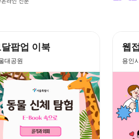
#온라인 신문
모달팝업 이북
웹접
울대공원
용인