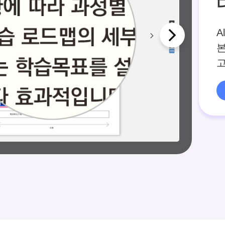
A
본
고