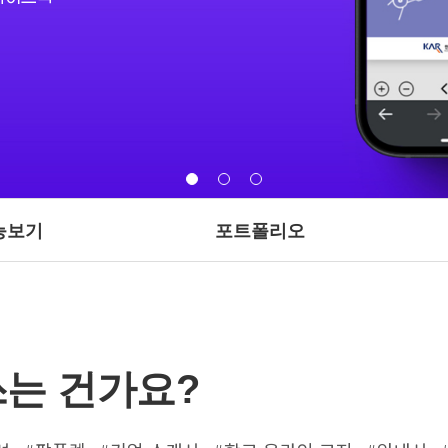
능보기
포트폴리오
쓰는 건가요?