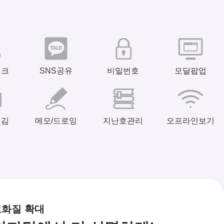
링크
SNS공유
비밀번호
모달팝업
넘김
메모/드로잉
지난호관리
오프라인보기
고화질 확대