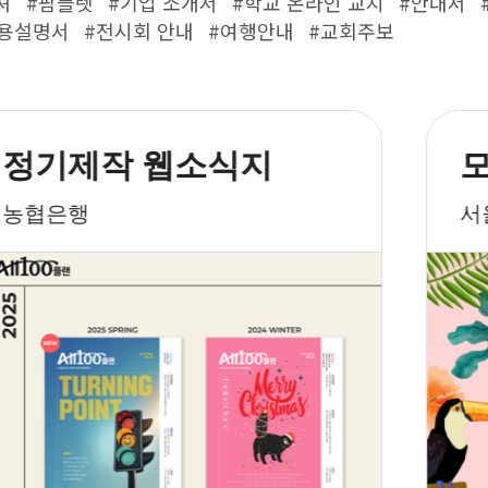
셔
#팜플렛
#기업 소개서
#학교 온라인 교지
#안내서
용설명서
#전시회 안내
#여행안내
#교회주보
정기제작 웹소식지
농협은행
서