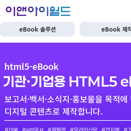
eBook 솔루션
eBook 제
html5-eBook
기관·기업용 HTML5 e
보고서·백서·소식지·홍보물을 목적에
디지털 콘텐츠로 제작합니다.
#이북
#e브로셔
#팜플렛
#온라인신문
#전자책
#