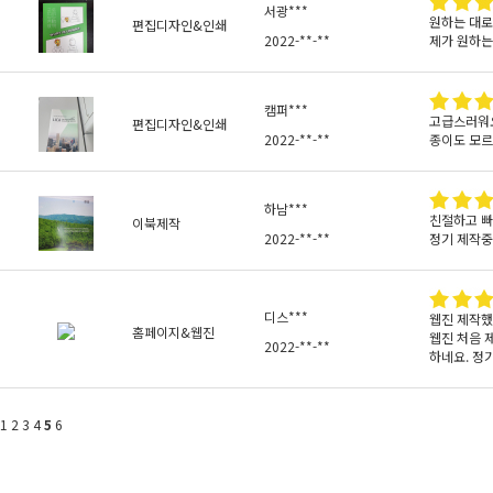
서광***
원하는 대로
편집디자인&인쇄
2022-**-**
제가 원하는
캠퍼***
고급스러워
편집디자인&인쇄
2022-**-**
종이도 모르
하남***
친절하고 빠
이북제작
2022-**-**
정기 제작중
디스***
웹진 제작했
홈페이지&웹진
웹진 처음 
2022-**-**
하네요. 정
1
2
3
4
5
6