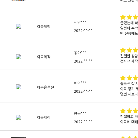
믿고 맡길 
새만***
급했는데 빠
이북제작
일정이 촉박
2022-**-**
번 진행때도
동아***
친절한 상담
이북제작
2022-**-**
전자책 제작
에이***
솔루션 잘 
이북솔루션
이북 정기 
2022-**-**
몇번 해보니
한국***
친절하고 빠
이북제작
2022-**-**
이북에 대해