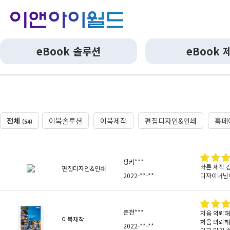
eBook 솔루션
eBook 
전체
이북솔루션
이북제작
편집디자인&인쇄
홈페
(54)
핑키***
빠른 제작 
편집디자인&인쇄
2022-**-**
디자이너님이
춘천***
처음 의뢰해
이북제작
처음 의뢰해
2022-**-**