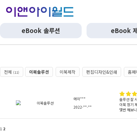
eBook 솔루션
eBook 
전체
이북솔루션
이북제작
편집디자인&인쇄
홈페
(11)
에이***
솔루션 잘 
이북솔루션
이북 정기 
2022-**-**
몇번 해보니
1
2