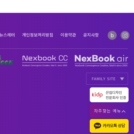
뉴스레터
개인정보처리방침
이용약관
공지사항
FAMILY SITE
AI Data
AI Full Data
|
산업디자인
전문회사 인증
자주찾는 메뉴
카카오톡 상담