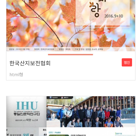
한국산지보전협회
웹진
html형