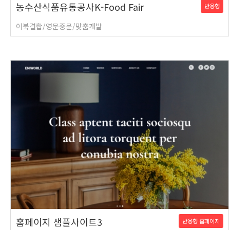
농수산식품유통공사K-Food Fair
반응형
이북결합/영문중문/맞춤개발
홈페이지 샘플사이트3
반응형 홈페이지