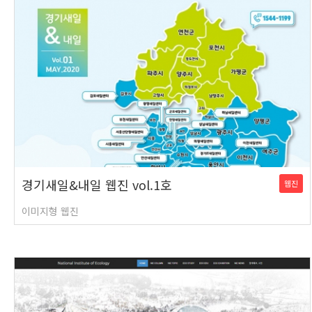
경기새일&내일 웹진 vol.1호
웹진
이미지형 웹진