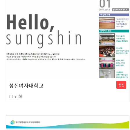
성신여자대학교
웹진
html형