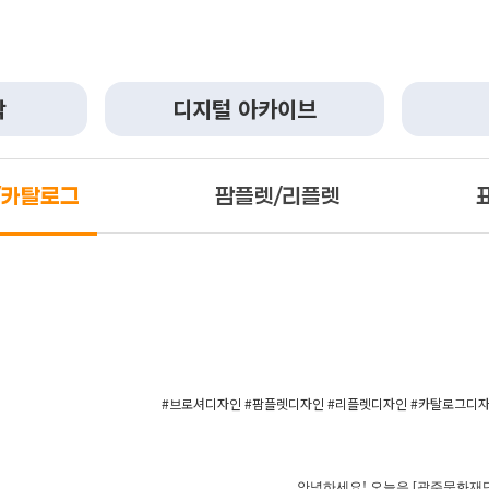
작
디지털 아카이브
/카탈로그
팜플렛/리플렛
#브로셔디자인 #팜플렛디자인 #리플렛디자인 #카탈로그디자인
안녕하세요! 오늘은 [광주문화재단