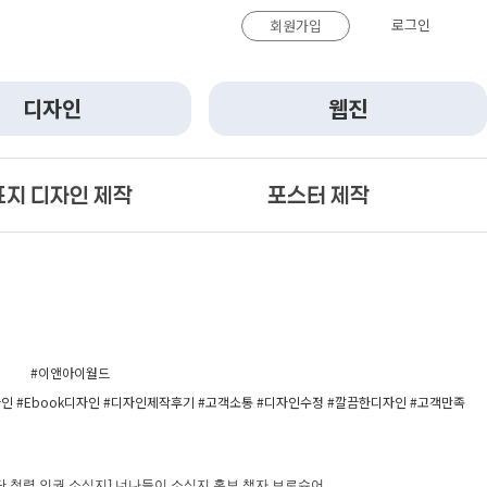
로그인
회원가입
디자인
웹진
표지 디자인 제작
포스터 제작
#이앤아이월드
 #Ebook디자인 #디자인제작후기 #고객소통 #디자인수정 #깔끔한디자인 #고객만족
 청렴 인권 소식지] 너나들이 소식지 홍보 책자 브로슈어,