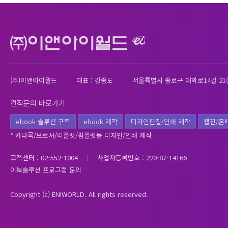
(주)이앤아이월드
대표 : 강종도
서울특별시 종로구 대학로14길 21(
견적문의 바로가기
ebook 솔루션 구독
ebook 제작
디자인편집/인쇄 제작
웹진/홈
* 카다록/브로셔/리플렛/팜플렛등 디자인/인쇄 제작
고객센터 : 02-552-1004
사업자등록번호 : 220-87-14166
이북솔루션 프로그램 문의
Copyright (c) ENIWORLD. All rights reserved.