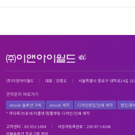
(주)이앤아이월드
대표 : 강종도
서울특별시 종로구 대학로14길 21(
견적문의 바로가기
ebook 솔루션 구독
ebook 제작
디자인편집/인쇄 제작
웹진/홈
* 카다록/브로셔/리플렛/팜플렛등 디자인/인쇄 제작
고객센터 : 02-552-1004
사업자등록번호 : 220-87-14166
이북솔루션 프로그램 문의