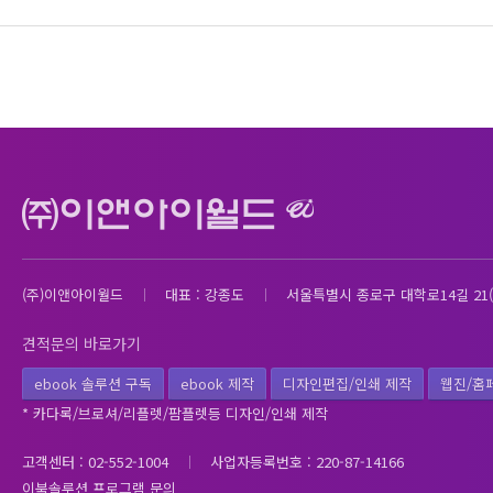
(주)이앤아이월드
대표 : 강종도
서울특별시 종로구 대학로14길 21(
견적문의 바로가기
ebook 솔루션 구독
ebook 제작
디자인편집/인쇄 제작
웹진/홈
* 카다록/브로셔/리플렛/팜플렛등 디자인/인쇄 제작
고객센터 : 02-552-1004
사업자등록번호 : 220-87-14166
이북솔루션 프로그램 문의