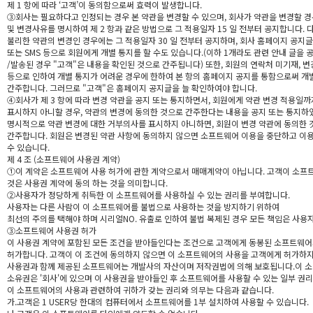
제 1 항에 따라 ‘고객’이 동의함으로써 효력이 발생합니다.
③회사는 필요하다고 인정되는 경우 본 약관을 변경할 수 있으며, 회사가 약관을 변경할 
및 변경사유를 명시하여 제 2 항과 같은 방법으로 그 적용일자 15 일 전부터 공지합니다. 
불리한 약관의 변경인 경우에는 그 적용일자 30 일 전부터 공지하며, 회사 홈페이지 공지글 또
또는 SMS 등으로 회원에게 개별 통지를 할 수도 있습니다.(이하 1개라도 관련 안내 글을 
/발송된 경우 "고객"은 내용을 확인된 것으로 간주됩니다) 또한, 회원의 연락처 미기재, 변
등으로 인하여 개별 통지가 어려운 경우에 한하여 본 항의 홈페이지 공지를 통함으로써 개별
간주합니다. 그러므로 "고객"은 홈페이지 공지글을 늘 확인하여야 합니다.
④회사가 제 3 항에 따라 변경 약관을 공지 또는 통지하면서, 회원에게 약관 변경 적용일
표시하지 아니할 경우, 약관의 변경에 동의한 것으로 간주한다는 내용을 공지 또는 통지
명시적으로 약관 변경에 대한 거부의사를 표시하지 아니하면, 회원이 변경 약관에 동의한 
간주합니다. 회원은 변경된 약관 사항에 동의하지 않으면 소프트웨어 이용을 중단하고 이
수 있습니다.
제 4 조 (소프트웨어 사용권 계약)
①이 계약은 소프트웨어 사용 허가에 관한 계약으로서 매매계약이 아닙니다. 고객이 소프
것은 사용권 계약에 동의 하는 것을 의미합니다.
②사용자가 정당하게 취득한 이 소프트웨어를 사용하실 수 있는 권리를 부여합니다.
사용자는 다른 사람이 이 소프트웨어를 불법으로 사용하는 것을 방지하기 위하여
최선의 주의를 택해야 하며 시리얼NO. 유출로 인하여 불법 복제된 경우 모든 책임은 사용
③소프트웨어 사용권 허가
이 사용권 계약에 포함된 모든 조건을 받아들인다는 조건으로 고객에게 동봉된 소프트웨
허가합니다. 고객이 이 조건에 동의하지 않으면 이 소프트웨어의 사용을 고객에게 허가하지
사용권과 함께 제공된 소프트웨어는 개발사의 자산이며 저작권법에 의해 보호됩니다.이 
소유권은 '회사'에 있으며 이 사용권을 받아들인 후 소프트웨어를 사용할 수 있는 일부 권리
이 소프트웨어의 사용과 관련하여 귀하가 갖는 권리와 의무는 다음과 같습니다.
가.고객은 1 USER당 한대의 컴퓨터에서 소프트웨어를 1부 설치하여 사용할 수 있습니다.