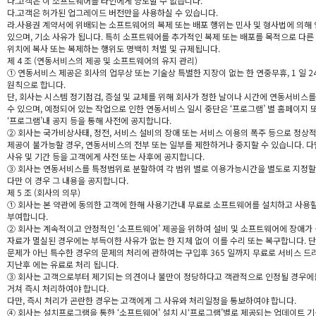
나.고객은 이 소프트웨어를 타인에게 양도할 수 없습니다.
다.고객은 허가된 업그레이드 버전만을 사용하실 수 있습니다.
라.사용권 계약서에 위배되는 소프트웨어의 복제 또는 배포 행위는 민사 및 형사법에 의해
있으며, 기소 사유가 됩니다. 특히 소프트웨어를 추가적인 복제 또는 배포를 목적으로 다른
위치에 복사 또는 복제하는 행위도 명백히 처벌 및 규제됩니다.
제 4 조 (연동서비스의 제공 및 소프트웨어의 유지 관리)
① 연동서비스 제공은 회사의 업무상 또는 기술상 특별한 지장이 없는 한 연중무휴, 1 일 2
원칙으로 합니다.
단, 회사는 시스템 정기점검, 증설 및 교체를 위해 회사가 정한 날이나 시간에 연동서비스를
수 있으며, 예정되어 있는 작업으로 인한 연동서비스 일시 중단은 ‘프로그램’ 별 홈페이지 
‘프로그램’내 공지 등을 통해 사전에 공지합니다.
② 회사는 국가비상사태, 정전, 서비스 설비의 장애 또는 서비스 이용의 폭주 등으로 정상
제공이 불가능할 경우, 연동서비스의 전부 또는 일부를 제한하거나 중지할 수 있습니다. 다만
사유 및 기간 등을 고객에게 사전 또는 사후에 공지합니다.
③ 회사는 연동서비스를 특정범위로 분할하여 각 범위 별로 이용가능시간을 별도로 지정할
다만 이 경우 그 내용을 공지합니다.
제 5 조 (회사의 의무)
① 회사는 본 약관에 동의한 고객에 한해 사용기간내 무료로 소프트웨어를 설치하고 사용할
부여합니다.
② 회사는 계속적이고 안정적인 ‘소프트웨어’ 제공을 위하여 설비 및 소프트웨어에 장애가
자료가 멸실된 경우에는 부득이한 사유가 없는 한 지체 없이 이를 수리 또는 복구합니다. 단
문제가 아닌 특수한 경우의 문제의 처리에 관하여는 구입후 365 일까지 무료로 서비스 드
지난후 에는 유료로 처리 됩니다.
③ 회사는 고객으로부터 제기되는 의견이나 불만이 정당하다고 객관적으로 인정될 경우에
거쳐 즉시 처리하여야 합니다.
다만, 즉시 처리가 곤란한 경우는 고객에게 그 사유와 처리일정을 통보하여야 합니다.
④ 회사는 설치프로그램을 통한 ‘소프트웨어’ 설치 시‘프로그램’별로 제공되는 업데이트 