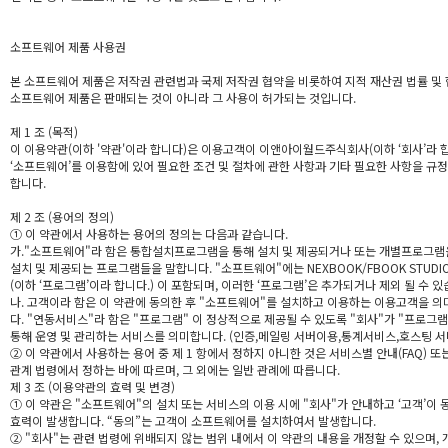
소프트웨어 제품 사용권
본 소프트웨어 제품은 저작권 관련법과 국제 저작권 협약을 비롯하여 지적 재산권 법률 및 
소프트웨어 제품은 판매되는 것이 아니라 그 사용이 허가되는 것입니다.
제 1 조 (목적)
이 이용약관(이하 '약관'이라 합니다)은 이용고객이 이앤아이월드주식회사(이하 ‘회사’라 
‘소프트웨어’를 이용함에 있어 필요한 조건 및 절차에 관한 사항과 기타 필요한 사항을 규
합니다.
제 2 조 (용어의 정의)
① 이 약관에서 사용하는 용어의 정의는 다음과 같습니다.
가."소프트웨어"라 함은 통합설치프로그램을 통해 설치 및 제공되거나 또는 개별프로그
설치 및 제공되는 프로그램들을 말합니다. "소프트웨어"에는 NEXBOOK/FBOOK STUD
(이하 ‘프로그램’이라 합니다.) 이 포함되며, 이러한 ‘프로그램’은 추가되거나 제외 될 수 있
나. 고객이라 함은 이 약관에 동의한 후 "소프트웨어"를 설치하고 이용하는 이용고객을 의
다. "연동서비스"라 함은 "프로그램" 이 정상적으로 제공될 수 있도록 "회사"가 "프로그
통해 운영 및 관리하는 서비스를 의미합니다. (인증,메일링 서버이용,통계서비스,호스팅 
② 이 약관에서 사용하는 용어 중 제 1 항에서 정하지 아니한 것은 서비스별 안내(FAQ) 또
관계 법령에서 정하는 바에 따르며, 그 외에는 일반 관례에 따릅니다.
제 3 조 (이용약관의 효력 및 변경)
① 이 약관은 "소프트웨어"의 설치 또는 서비스의 이용 시에 "회사"가 안내하고 ‘고객’이
효력이 발생합니다. “동의”는 고객이 소프트웨어를 설치하여서 발생합니다.
② "회사"는 관련 법령에 위배되지 않는 범위 내에서 이 약관의 내용을 개정할 수 있으며,