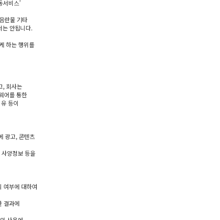
동서비스’
 음란물 기타
서는 안됩니다.
케 하는 행위를
고, 회사는
트웨어를 통한
이유 등이
에 광고, 콘텐츠
C 사양정보 등을
의 여부에 대하여
한 결과에
터의 사용에