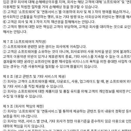
입은 경우 회사에 대해 손해배상의무를 지며, 회사는 해당 고객에 대해 ‘소프트웨어’ 및 ‘연
이용제한 및 적법한 절차를 거쳐 손해배상 등을 청구할 수 있습니다.
⑤ 고객은 ‘소프트웨어’ 및 ‘연동서비스’를 이용하여 회사 및 제 3 자의 명예를 훼손하거나,
반사회적인 산출물을 작성하는 행위, 또는 기타 법령 또는 사회상규에 위반되는 행위를 해
⑥ 고객은 회사 및 제 3 자의 지적 재산권을 침해해서는 안됩니다.
⑦ 고객의 행위에 대한 모든 책임은 고객이 부담하며, 고객은 회사를 대리하는 것으로 오인
해서는 안됩니다.
제 7 조 (소프트웨어의 저작권)
① 소프트웨어와 관련한 모든 권리는 회사에게 귀속합니다.
② 고객은 소프트웨어를 소유하는 것이 아니며, 회사로부터 사용 허락을 받은 것에 불과하
고객의 이용약관 위반이 있거나 제휴관계의 종료, 기타 서비스를 지속할 수 없는 이 소프
결과물에 대한 온라인 오프라인에 출판 재사업등 비지니스의 목적을 위한 중대한 사업적 
있는 경우는 기존 사용허락을 철회할 수 있으며 환불되지 않습니다.
제 8 조 (광고 콘텐츠 및 기타 서비스의 제공)
① 회사는 고객이 소프트웨어를 배포, 다운로드, 사용, 업그레이드 할 때, 본 소프트웨어 외
및 기타 서비스를 직접 제공할 수 있습니다.
② 회사는 소프트웨어에 대한 제품지원 및 품질 유지를 위해 고객의 개인정보를 제외한 P
수집 및 이용할 수 있습니다.
제 9 조 (회사의 책임의 제한)
① 회사는 ‘소프트웨어’ 및 ‘연동서비스’를 통하여 제공하는 콘텐츠 등의 내용의 정확성 등
보증을 하지 아니합니다.
② 회사는 약관, 서비스 별 안내, 기타 회사가 정한 이용기준을 준수하지 않은 이용으로 인
대하여 책임을 지지 않습니다.
③ 회사는 서비스에 포함된 기능이 고객의 요구사항을 모두를 충족시키거나 사용시 컴퓨