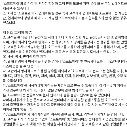
‘소프트웨어’의 최신성 및 안정성 향상과 고객 편의 도모를 위한 유상 또는 무상 업데이트
제공할 수 있습니다.
⑤ 회사는 ‘소프트웨어’가 업데이트될 경우 즉시 고객에게 업데이트된 소프트웨어를 제공
단, 업데이트의 상황에 따라 이미 제공된 소프트웨어의 기능의 일부를 사용할 수 없는 경우
있습니다.
제 6 조 (고객의 의무)
① 고객은 본 약관에서 규정하는 사항과 기타 회사가 정한 제반 규정, 공지사항 및 관계법
하며, 기타 회사의 업무에 방해가 되는 행위, 회사의 명예를 손상시키는 행위를 해서는 안됩
② 고객은 회사가 제공하는 전용 소프트웨어를 이용하여 연동서비스를 이용해야 하며, 다
연동서비스를 이용하거나 연동서비스 제공 서버 등에 접근을 시도해서는 안됩니다.
③ 사용, 복사, 변경에 대한 제한
가. 관계 법령에서 허용되는 범위를 넘어서 ‘소프트웨어’ 및 연동서비스를 리버스엔지니어링
디스어셈블 할 수 없습니다.
나. 약관에서 명시적으로 허용된 경우를 제외하고 ‘소프트웨어’의 전부 또는 일부를 사용, 복
재배포, 재전송, 출판, 판매, 대여, 임대, 매매, 전매, 질권설정, 담보설정, 이전, 변경, 수정 
할 수없습니다.
다.‘소프트웨어’를 사용해 2차 저작물을 제한적으로 만들 수 있습니다. 이 경우 1 차 저작
가진 경우에만 허가하며, 그렇지 않은 경우에 관한 법적 책임은 지지 않습니다.
본 소프트웨어는 전통적으로 볼때 인쇄기와 같은 출판머신으로 볼 수 있습니다.
따라서,사용자가 원본 문서와 이미지 멀티미디어 및 다양한 컨텐츠등을 본 소프트웨어로
담아 출판할 때는 저작권을 득하고 출판하여야 하며 이를 위반할 시는 소프트웨어 회사는 
책임을 지지 않습니다.
라.‘소프트웨어’에서 지적재산권의 귀속에 관한 표시, 마크, 라벨을 제거해서는 안됩니다.
④ 고객은 회사의 사전 승낙 없이 ‘소프트웨어’ 및 ‘연동서비스’를 이용하여 영업활동을 할 
영업활동의 결과에 대해 회사는 책임을 지지 않습니다. 또한 고객은 이와 같은 영업활동으