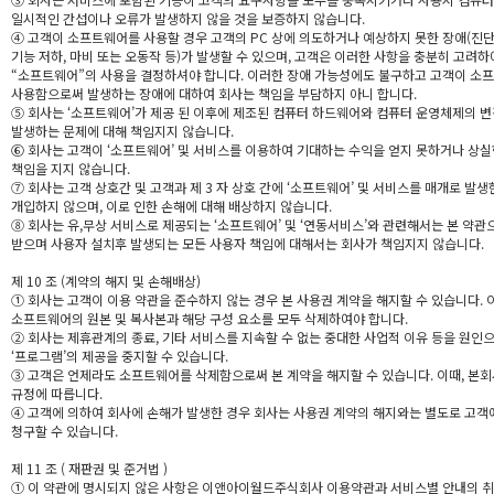
일시적인 간섭이나 오류가 발생하지 않을 것을 보증하지 않습니다.
④ 고객이 소프트웨어를 사용할 경우 고객의 PC 상에 의도하거나 예상하지 못한 장애(진
기능 저하, 마비 또는 오동작 등)가 발생할 수 있으며, 고객은 이러한 사항을 충분히 고려하
“소프트웨어”의 사용을 결정하셔야 합니다. 이러한 장애 가능성에도 불구하고 고객이 소
사용함으로써 발생하는 장애에 대하여 회사는 책임을 부담하지 아니 합니다.
⑤ 회사는 ‘소프트웨어’가 제공 된 이후에 제조된 컴퓨터 하드웨어와 컴퓨터 운영체제의 
발생하는 문제에 대해 책임지지 않습니다.
⑥ 회사는 고객이 ‘소프트웨어’ 및 서비스를 이용하여 기대하는 수익을 얻지 못하거나 상실
책임을 지지 않습니다.
⑦ 회사는 고객 상호간 및 고객과 제 3 자 상호 간에 ‘소프트웨어’ 및 서비스를 매개로 발생
개입하지 않으며, 이로 인한 손해에 대해 배상하지 않습니다.
⑧ 회사는 유,무상 서비스로 제공되는 ‘소프트웨어’ 및 ‘연동서비스’와 관련해서는 본 약관
받으며 사용자 설치후 발생되는 모든 사용자 책임에 대해서는 회사가 책임지지 않습니다.
제 10 조 (계약의 해지 및 손해배상)
① 회사는 고객이 이용 약관을 준수하지 않는 경우 본 사용권 계약을 해지할 수 있습니다. 
소프트웨어의 원본 및 복사본과 해당 구성 요소를 모두 삭제하여야 합니다.
② 회사는 제휴관계의 종료, 기타 서비스를 지속할 수 없는 중대한 사업적 이유 등을 원인
‘프로그램’의 제공을 중지할 수 있습니다.
③ 고객은 언제라도 소프트웨어를 삭제함으로써 본 계약을 해지할 수 있습니다. 이때, 본
규정에 따릅니다.
④ 고객에 의하여 회사에 손해가 발생한 경우 회사는 사용권 계약의 해지와는 별도로 고
청구할 수 있습니다.
제 11 조 ( 재판권 및 준거법 )
① 이 약관에 명시되지 않은 사항은 이앤아이월드주식회사 이용약관과 서비스별 안내의 취