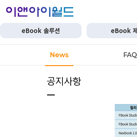
eBook 솔루션
eBook 
News
FA