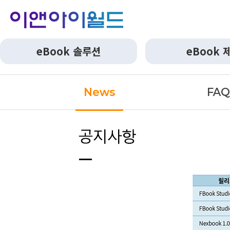
eBook 솔루션
eBook 
News
FA