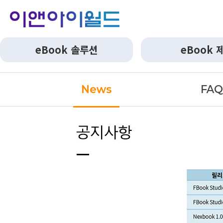
eBook 솔루션
eBook 
News
FA