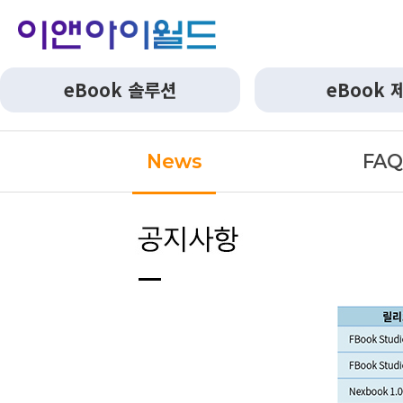
eBook 솔루션
eBook 
News
FA