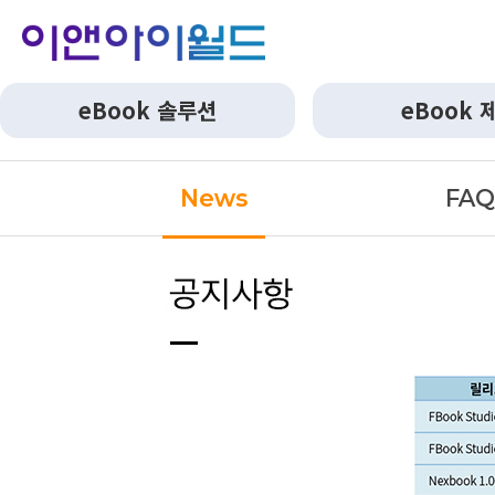
eBook 솔루션
eBook 
News
FA