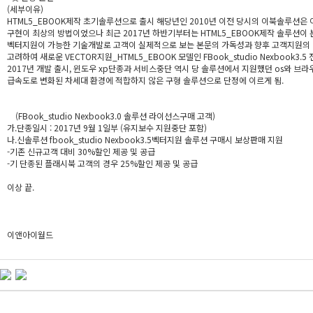
(세부이유)
HTML5_EBOOK제작 초기솔루션으로 출시 해당년인 2010년 이전 당시의 이북솔루션은
구현이 최상의 방법이었으나 최근 2017년 하반기부터는 HTML5_EBOOK제작 솔루션이 
벡터지원이 가능한 기술개발로 고객이 실제적으로 보는 본문의 가독성과 향후 고객지원의
고려하여 새로운 VECTOR지원_HTML5_EBOOK 모델인 FBook_studio Nexbook3
2017년 개발 출시, 윈도우 xp단종과 서비스중단 역시 당 솔루션에서 지원했던 os와 브
급속도로 변화된 차세대 환경에 적합하지 않은 구형 솔루션으로 단정에 이르게 됨.
(FBook_studio Nexbook3.0 솔루션 라이선스구매 고객)
가.단종일시 : 2017년 9월 1일부 (유지보수 지원중단 포함)
나.신솔루션 fbook_studio Nexbook3.5벡터지원 솔루션 구매시 보상판매 지원
-기존 신규고객 대비 30%할인 제공 및 공급
-기 단종된 플래시북 고객의 경우 25%할인 제공 및 공급
이상 끝.
이앤아이월드