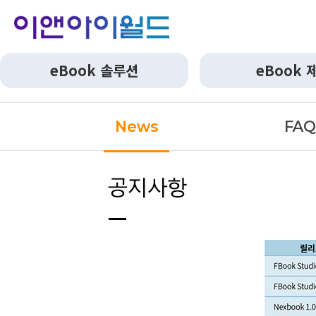
eBook 솔루션
eBook 
News
FA