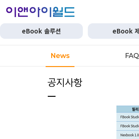
eBook 솔루션
eBook 
News
FA