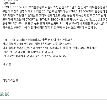
(세부이유)
HTML5_EBOOK제작 초기솔루션으로 출시 해당년인 2010년 이전 당시의 이북솔루션은
구현이 최상의 방법이었으나 최근 2017년 하반기부터는 HTML5_EBOOK제작 솔루션이 
벡터지원이 가능한 기술개발로 고객이 실제적으로 보는 본문의 가독성과 향후 고객지원의
고려하여 새로운 VECTOR지원_HTML5_EBOOK 모델인 FBook_studio Nexbook3
2017년 개발 출시, 윈도우 xp단종과 서비스중단 역시 당 솔루션에서 지원했던 os와 브
급속도로 변화된 차세대 환경에 적합하지 않은 구형 솔루션으로 단정에 이르게 됨.
(FBook_studio Nexbook3.0 솔루션 라이선스구매 고객)
가.단종일시 : 2017년 9월 1일부 (유지보수 지원중단 포함)
나.신솔루션 fbook_studio Nexbook3.5벡터지원 솔루션 구매시 보상판매 지원
-기존 신규고객 대비 30%할인 제공 및 공급
-기 단종된 플래시북 고객의 경우 25%할인 제공 및 공급
이상 끝.
이앤아이월드