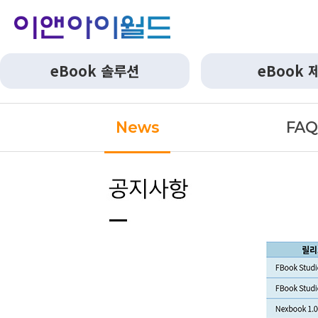
eBook 솔루션
eBook 
News
FA