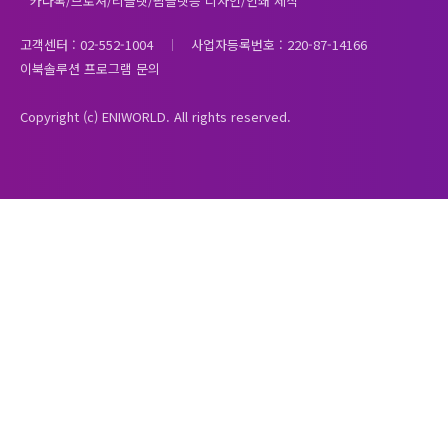
* 카다록/브로셔/리플렛/팜플렛등 디자인/인쇄 제작
고객센터 : 02-552-1004
사업자등록번호 : 220-87-14166
이북솔루션 프로그램 문의
Copyright (c) ENIWORLD. All rights reserved.