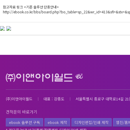
참고자료 링크 <기존 솔루션 단종안내>
http://ebook.co.kr/bbs/board.php?bo_table=sp_22&wr_id=413&sfl=&stx=&
(주)이앤아이월드
대표 : 강종도
서울특별시 종로구 대학로14길 21(
견적문의 바로가기
ebook 솔루션 구독
ebook 제작
디자인편집/인쇄 제작
웹진/홈