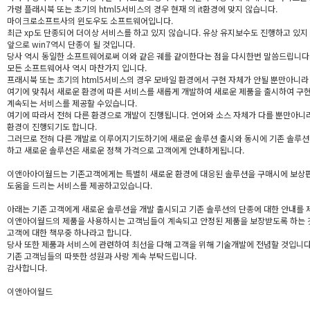
가령 플래시북 또는 초기의 html5서비스의 경우 현재 의 it환경에 맞지 않습니다.
마이크로소프트사의 윈도우도 소프트웨어입니다.
최근 xp도 단종되어 더이상 서비스를 하고 있지 않습니다. 유상 유지보수도 진행하고 있지
앞으로 win7역시 단종이 될 것입니다.
당사 역시 동일한 소프트웨어로써 이와 같은 궤를 같이한다는 점을 다시한번 말씀드립니다
모든 소프트웨어사 역시 마찬가지 입니다.
프래시북 또는 초기의 html5서비스의 경우 모바일 환경에서 구현 자체가 안될 뿐만아니라
여기에 맞춰서 새로운 환경에 따른 서비스를 새롭게 개발하여 새로운 제품을 출시하여 구
계속되는 서비스를 제공할 수있습니다.
여기에 따라서 전혀 다른 환경으로 개발이 진행됩니다. 언어와 소스 자체가 다를 뿐만아니
환경이 진행되기도 합니다.
그러므로 전혀 다른 개발로 이루어지기도하기에 새로운 솔루션 출시와 동시에 기존 솔루션
하고 새로운 솔루션은 새로운 정책 가격으로 고객에게 안내하게됩니다.
이앤아아이월드는 기존고객에게는 특별히 새로운 환경에 대응된 솔루션을 구매시에 보상
도움을 드리는 서비스를 제공하고있습니다.
아래는 기존 고객에게 새로운 솔루션을 개발 출시되고 기존 솔루션의 단종에 대한 안내를 
이앤아이월드의 제품을 사용하시는 고객님들이 계속되고 안정된 제품을 보장받도록 하는 
고객에 대한 책무중 하나라고 합니다.
당사 또한 제품과 서비스에 관련하여 최선을 다해 고객을 위해 기술개발에 전념할 것입니다
기존 고객님들의 따뜻한 성원과 사랑 계속 부탁드립니다.
감사합니다.
이앤아이월드