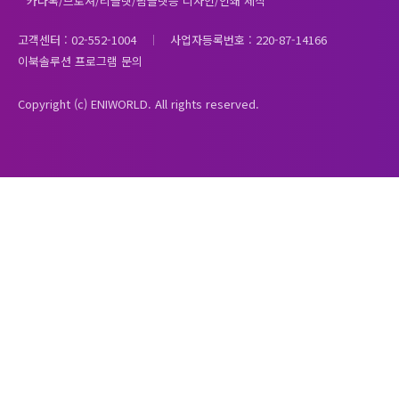
* 카다록/브로셔/리플렛/팜플렛등 디자인/인쇄 제작
고객센터 : 02-552-1004
사업자등록번호 : 220-87-14166
이북솔루션 프로그램 문의
Copyright (c) ENIWORLD. All rights reserved.