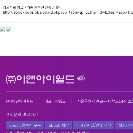
참고자료 링크 <기존 솔루션 단종안내>
http://ebook.co.kr/bbs/board.php?bo_table=sp_22&wr_id=413&sfl=&stx=&
(주)이앤아이월드
대표 : 강종도
서울특별시 종로구 대학로14길 21(
견적문의 바로가기
ebook 솔루션 구독
ebook 제작
디자인편집/인쇄 제작
웹진/홈