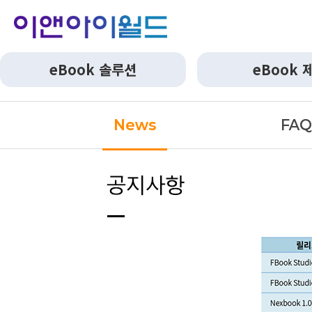
eBook 솔루션
eBook 
News
FA