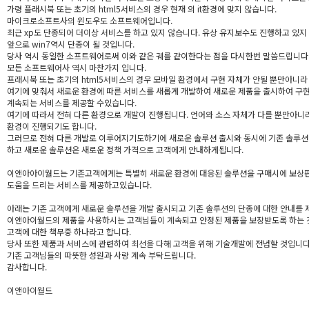
가령 플래시북 또는 초기의 html5서비스의 경우 현재 의 it환경에 맞지 않습니다.
마이크로소프트사의 윈도우도 소프트웨어입니다.
최근 xp도 단종되어 더이상 서비스를 하고 있지 않습니다. 유상 유지보수도 진행하고 있지
앞으로 win7역시 단종이 될 것입니다.
당사 역시 동일한 소프트웨어로써 이와 같은 궤를 같이한다는 점을 다시한번 말씀드립니다
모든 소프트웨어사 역시 마찬가지 입니다.
프래시북 또는 초기의 html5서비스의 경우 모바일 환경에서 구현 자체가 안될 뿐만아니라
여기에 맞춰서 새로운 환경에 따른 서비스를 새롭게 개발하여 새로운 제품을 출시하여 구
계속되는 서비스를 제공할 수있습니다.
여기에 따라서 전혀 다른 환경으로 개발이 진행됩니다. 언어와 소스 자체가 다를 뿐만아니
환경이 진행되기도 합니다.
그러므로 전혀 다른 개발로 이루어지기도하기에 새로운 솔루션 출시와 동시에 기존 솔루션
하고 새로운 솔루션은 새로운 정책 가격으로 고객에게 안내하게됩니다.
이앤아아이월드는 기존고객에게는 특별히 새로운 환경에 대응된 솔루션을 구매시에 보상
도움을 드리는 서비스를 제공하고있습니다.
아래는 기존 고객에게 새로운 솔루션을 개발 출시되고 기존 솔루션의 단종에 대한 안내를 
이앤아이월드의 제품을 사용하시는 고객님들이 계속되고 안정된 제품을 보장받도록 하는 
고객에 대한 책무중 하나라고 합니다.
당사 또한 제품과 서비스에 관련하여 최선을 다해 고객을 위해 기술개발에 전념할 것입니다
기존 고객님들의 따뜻한 성원과 사랑 계속 부탁드립니다.
감사합니다.
이앤아이월드