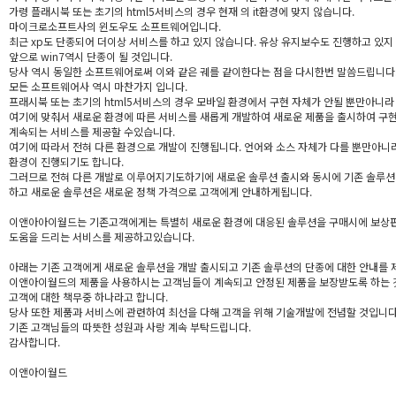
가령 플래시북 또는 초기의 html5서비스의 경우 현재 의 it환경에 맞지 않습니다.
마이크로소프트사의 윈도우도 소프트웨어입니다.
최근 xp도 단종되어 더이상 서비스를 하고 있지 않습니다. 유상 유지보수도 진행하고 있지
앞으로 win7역시 단종이 될 것입니다.
당사 역시 동일한 소프트웨어로써 이와 같은 궤를 같이한다는 점을 다시한번 말씀드립니다
모든 소프트웨어사 역시 마찬가지 입니다.
프래시북 또는 초기의 html5서비스의 경우 모바일 환경에서 구현 자체가 안될 뿐만아니라
여기에 맞춰서 새로운 환경에 따른 서비스를 새롭게 개발하여 새로운 제품을 출시하여 구
계속되는 서비스를 제공할 수있습니다.
여기에 따라서 전혀 다른 환경으로 개발이 진행됩니다. 언어와 소스 자체가 다를 뿐만아니
환경이 진행되기도 합니다.
그러므로 전혀 다른 개발로 이루어지기도하기에 새로운 솔루션 출시와 동시에 기존 솔루션
하고 새로운 솔루션은 새로운 정책 가격으로 고객에게 안내하게됩니다.
이앤아아이월드는 기존고객에게는 특별히 새로운 환경에 대응된 솔루션을 구매시에 보상
도움을 드리는 서비스를 제공하고있습니다.
아래는 기존 고객에게 새로운 솔루션을 개발 출시되고 기존 솔루션의 단종에 대한 안내를 
이앤아이월드의 제품을 사용하시는 고객님들이 계속되고 안정된 제품을 보장받도록 하는 
고객에 대한 책무중 하나라고 합니다.
당사 또한 제품과 서비스에 관련하여 최선을 다해 고객을 위해 기술개발에 전념할 것입니다
기존 고객님들의 따뜻한 성원과 사랑 계속 부탁드립니다.
감사합니다.
이앤아이월드