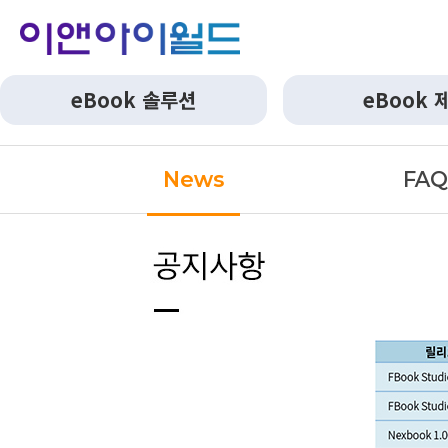
eBook 솔루션
eBook 
News
FA