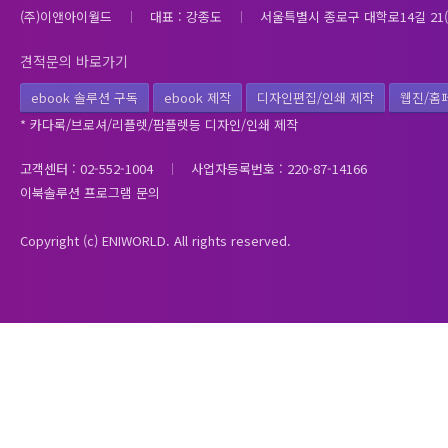
(주)이앤아이월드
대표 : 강종도
서울특별시 종로구 대학로14길 21(
견적문의 바로가기
ebook 솔루션 구독
ebook 제작
디자인편집/인쇄 제작
웹진/홈
* 카다록/브로셔/리플렛/팜플렛등 디자인/인쇄 제작
고객센터 : 02-552-1004
사업자등록번호 : 220-87-14166
이북솔루션 프로그램 문의
Copyright (c) ENIWORLD. All rights reserved.