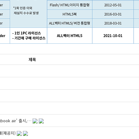
제목
ook air' 출시,…
안내(재공지)