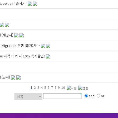
ook air' 출시,…
안내(재공지)
Migration 단행 [출처:시…
로 제작 의뢰 시 10% 즉시할인!
내(공지)
1
2
3
4
5
6
7
8
9
10
and
or