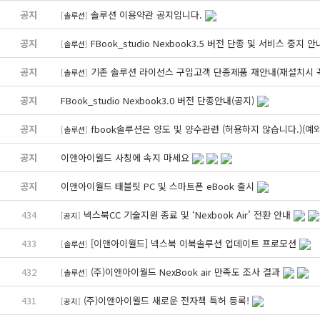
공지
솔루션 이용약관 공지입니다.
[
솔루션
]
공지
FBook_studio Nexbook3.5 버전 단종 및 서비스 중지 안
[
솔루션
]
공지
기존 솔루션 라이선스 구입고객 단종제품 재안내(재설치시 꼭
[
솔루션
]
공지
FBook_studio Nexbook3.0 버전 단종안내(공지)
공지
fbook솔루션은 양도 및 양수관련 (허용하지 않습니다.)(예
[
솔루션
]
공지
이앤아이월드 사칭에 속지 마세요
공지
이앤아이월드 태블릿 PC 및 스마트폰 eBook 출시
434
넥스북CC 기술지원 종료 및 ‘Nexbook Air’ 전환 안내
[
공지
]
433
[이앤아이월드] 넥스북 이북솔루션 업데이트 프로모션
[
솔루션
]
432
(주)이앤아이월드 NexBook air 만족도 조사 결과
[
솔루션
]
431
(주)이앤아이월드 새로운 전자책 특허 등록!
[
공지
]