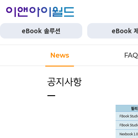
eBook 솔루션
eBook 
News
FA