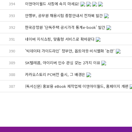
394
이앤아이월드 사칭에 속지 마세요!
393
안행부, 공무원 채용시험 종합안내서 전자북 발간
392
한국감정원 ‘단독주택 공시가격 통계e-book’ 발간
391
네이버 지식쇼핑, 맞춤형 서비스로 확바꾼다
390
'빅데이터 가이드라인' 정부안, 옵트아웃·비식별화 '논란'
389
SK텔레콤, 아이리버 인수 관심 갖는 2가지 이유
388
카카오스토리 PC버전 출시, 그 배경은
387
(독서신문) 홍보용 eBook 제작업체 이앤아이월드, 홈페이지 개편