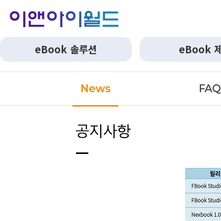
eBook 솔루션
eBook 
News
FA