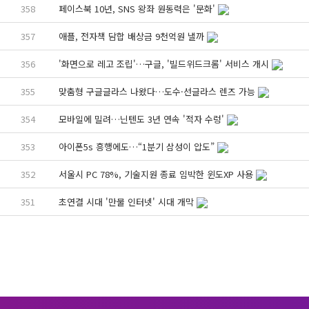
358
페이스북 10년, SNS 왕좌 원동력은 '문화'
357
애플, 전자책 담합 배상금 9천억원 낼까
356
'화면으로 레고 조립'…구글, '빌드위드크롬' 서비스 개시
355
맞춤형 구글글라스 나왔다…도수·선글라스 렌즈 가능
354
모바일에 밀려…닌텐도 3년 연속 '적자 수렁'
353
아이폰5s 흥행에도…“1분기 삼성이 압도”
352
서울시 PC 78%, 기술지원 종료 임박한 윈도XP 사용
351
초연결 시대 '만물 인터넷' 시대 개막