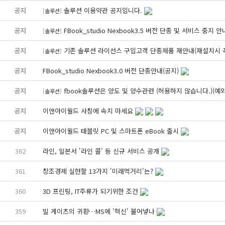
공지
솔루션 이용약관 공지입니다.
[
솔루션
]
공지
FBook_studio Nexbook3.5 버전 단종 및 서비스 중지 안
[
솔루션
]
공지
기존 솔루션 라이선스 구입고객 단종제품 재안내(재설치시 꼭
[
솔루션
]
공지
FBook_studio Nexbook3.0 버전 단종안내(공지)
공지
fbook솔루션은 양도 및 양수관련 (허용하지 않습니다.)(예
[
솔루션
]
공지
이앤아이월드 사칭에 속지 마세요
공지
이앤아이월드 태블릿 PC 및 스마트폰 eBook 출시
362
라인, 일본서 '라인 콜' 등 신규 서비스 공개
361
창조경제 실현할 13가지 '미래먹거리'는?
360
3D 프린팅, IT주류가 되기위한 조건
359
빌 게이츠의 귀환…MS에 '혁신' 불어넣나