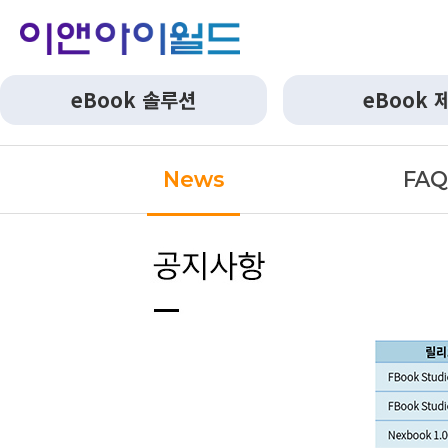
eBook 솔루션
eBook 
News
FA