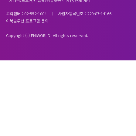
* 카다록/브로셔/리플렛/팜플렛등 디자인/인쇄 제작
고객센터 : 02-552-1004
사업자등록번호 : 220-87-14166
이북솔루션 프로그램 문의
Copyright (c) ENIWORLD. All rights reserved.