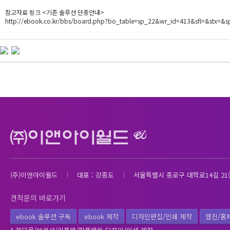
참고자료 링크 <기존 솔루션 단종안내>
http://ebook.co.kr/bbs/board.php?bo_table=sp_22&wr_id=413&sfl=&stx=&
(주)이앤아이월드
대표 : 강종도
서울특별시 종로구 대학로14길 21(
견적문의 바로가기
ebook 솔루션 구독
ebook 제작
디자인편집/인쇄 제작
웹진/홈