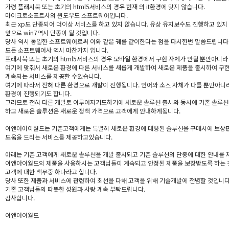
가령 플래시북 또는 초기의 html5서비스의 경우 현재 의 it환경에 맞지 않습니다.
마이크로소프트사의 윈도우도 소프트웨어입니다.
최근 xp도 단종되어 더이상 서비스를 하고 있지 않습니다. 유상 유지보수도 진행하고 있지
앞으로 win7역시 단종이 될 것입니다.
당사 역시 동일한 소프트웨어로써 이와 같은 궤를 같이한다는 점을 다시한번 말씀드립니다
모든 소프트웨어사 역시 마찬가지 입니다.
프래시북 또는 초기의 html5서비스의 경우 모바일 환경에서 구현 자체가 안될 뿐만아니라
여기에 맞춰서 새로운 환경에 따른 서비스를 새롭게 개발하여 새로운 제품을 출시하여 구
계속되는 서비스를 제공할 수있습니다.
여기에 따라서 전혀 다른 환경으로 개발이 진행됩니다. 언어와 소스 자체가 다를 뿐만아니
환경이 진행되기도 합니다.
그러므로 전혀 다른 개발로 이루어지기도하기에 새로운 솔루션 출시와 동시에 기존 솔루션
하고 새로운 솔루션은 새로운 정책 가격으로 고객에게 안내하게됩니다.
이앤아아이월드는 기존고객에게는 특별히 새로운 환경에 대응된 솔루션을 구매시에 보상
도움을 드리는 서비스를 제공하고있습니다.
아래는 기존 고객에게 새로운 솔루션을 개발 출시되고 기존 솔루션의 단종에 대한 안내를 
이앤아이월드의 제품을 사용하시는 고객님들이 계속되고 안정된 제품을 보장받도록 하는 
고객에 대한 책무중 하나라고 합니다.
당사 또한 제품과 서비스에 관련하여 최선을 다해 고객을 위해 기술개발에 전념할 것입니다
기존 고객님들의 따뜻한 성원과 사랑 계속 부탁드립니다.
감사합니다.
이앤아이월드