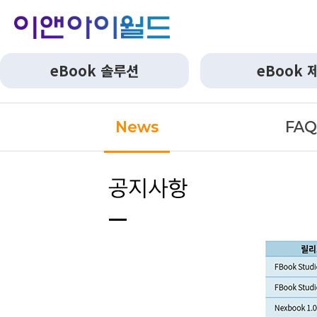
eBook 솔루션
eBook 
News
FA