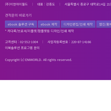
(주)이앤아이월드
대표 : 강종도
서울특별시 종로구 대학로14길 21(
견적문의 바로가기
ebook 솔루션 구독
ebook 제작
디자인편집/인쇄 제작
웹진/홈
* 카다록/브로셔/리플렛/팜플렛등 디자인/인쇄 제작
고객센터 : 02-552-1004
사업자등록번호 : 220-87-14166
이북솔루션 프로그램 문의
Copyright (c) ENIWORLD. All rights reserved.