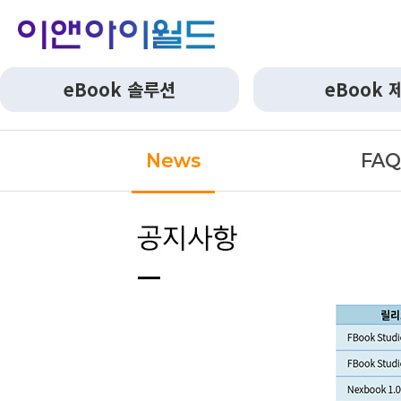
eBook 솔루션
eBook 
News
FA