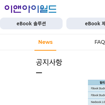
eBook 솔루션
eBook 
News
FA