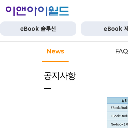
eBook 솔루션
eBook 
News
FA