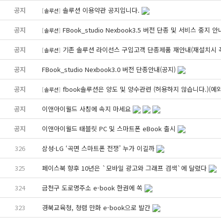
공지
솔루션 이용약관 공지입니다.
[
솔루션
]
공지
FBook_studio Nexbook3.5 버전 단종 및 서비스 중지 안
[
솔루션
]
공지
기존 솔루션 라이선스 구입고객 단종제품 재안내(재설치시 꼭
[
솔루션
]
공지
FBook_studio Nexbook3.0 버전 단종안내(공지)
공지
fbook솔루션은 양도 및 양수관련 (허용하지 않습니다.)(예
[
솔루션
]
공지
이앤아이월드 사칭에 속지 마세요
공지
이앤아이월드 태블릿 PC 및 스마트폰 eBook 출시
326
삼성·LG ‘곡면 스마트폰 전쟁’ 누가 이길까
325
페이스북 향후 10년은 `모바일 광고와 그래프 검색`에 달렸다
324
금천구 도로명주소 e-book 한권에 쏙
323
경북교육청, 청렴 만화 e-book으로 발간